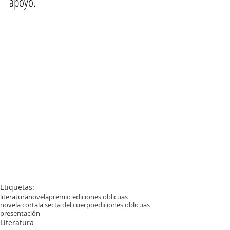
apoyo.
Etiquetas:
literatura
novela
premio ediciones oblicuas
novela corta
la secta del cuerpo
ediciones oblicuas
presentación
Literatura