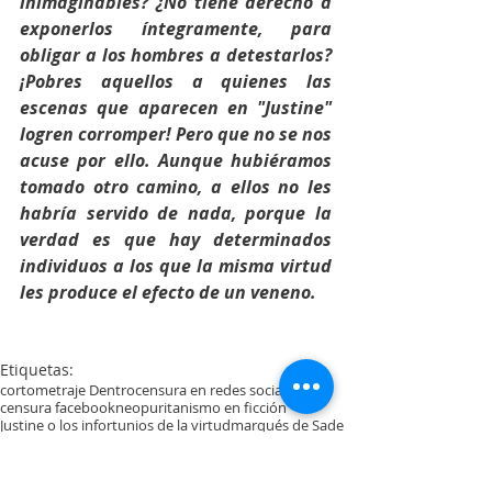
inimaginables? ¿No tiene derecho a 
exponerlos íntegramente, para 
obligar a los hombres a detestarlos? 
¡Pobres aquellos a quienes las 
escenas que aparecen en "Justine" 
logren corromper! Pero que no se nos 
acuse por ello. Aunque hubiéramos 
tomado otro camino, a ellos no les 
habría servido de nada, porque la 
verdad es que hay determinados 
individuos a los que la misma virtud 
les produce el efecto de un veneno.
Etiquetas:
cortometraje Dentro
censura en redes sociales
censura facebook
neopuritanismo en ficción
Justine o los infortunios de la virtud
marqués de Sade
Aviso del editor de Justine
Proyectos
Opinión