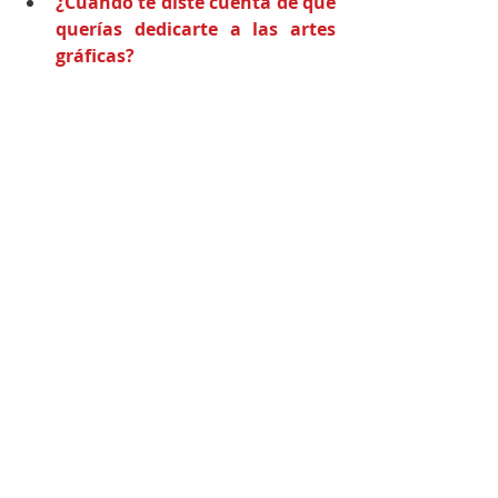
¿Cuándo te diste cuenta de que 
querías dedicarte a las artes 
gráficas?