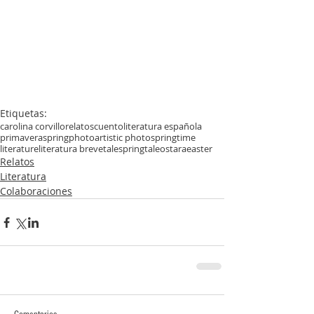
Etiquetas:
carolina corvillo
relatos
cuento
literatura española
primavera
spring
photo
artistic photo
springtime
literature
literatura breve
tale
springtale
ostara
easter
Relatos
Literatura
Colaboraciones