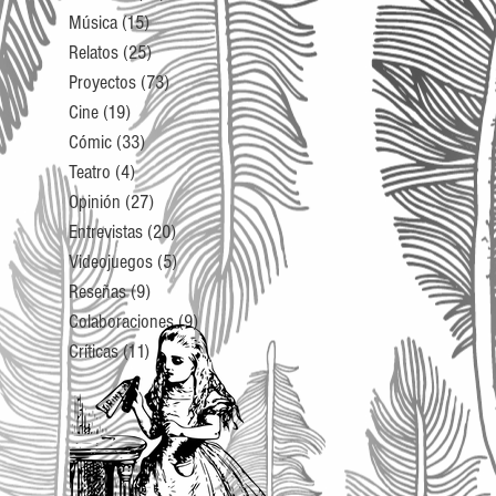
Música
(15)
15 entradas
Relatos
(25)
25 entradas
Proyectos
(73)
73 entradas
Cine
(19)
19 entradas
Cómic
(33)
33 entradas
Teatro
(4)
4 entradas
Opinión
(27)
27 entradas
Entrevistas
(20)
20 entradas
Videojuegos
(5)
5 entradas
Reseñas
(9)
9 entradas
Colaboraciones
(9)
9 entradas
Críticas
(11)
11 entradas