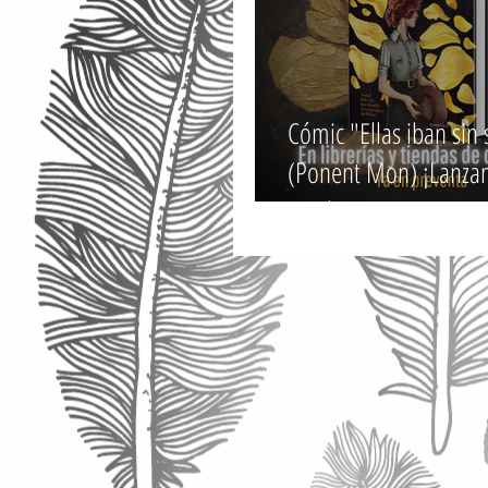
Cómic "Ellas iban sin
(Ponent Mon) ¡Lanzam
octubre!