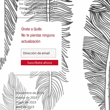
los cortometrajes
Dentro
y
Dame un Verso
. Letrista en
Sybiliam y Blacksleeves.
Únete a Quills
No te pierdas ninguna
actualización
Suscríbete ahora
noviembre de 2024
marzo de 2024
mayo de 2023
abril de 2023