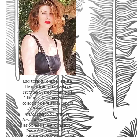
Escritora, guionista, letrista.
He publicado la novela
La
secta del Cuerpo
(premio de
Ediciones Oblicuas 2019), la
colección de relatos
Hambre
de Pájaro
y la novela
Yo
desobedezco o cuento de
Ámsterdam
. Soy coautora de
las obras de teatro
Reservoir
Cats
y
Coleccionistas
. Soy
guionista del cómic
Virgo
y de