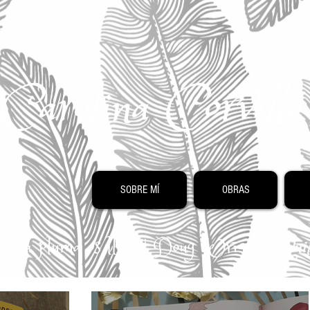
Carolina Corvill
SOBRE MÍ
OBRAS
 que la pluma os lleve" Doug Wright -
Quil