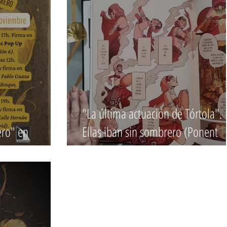
"La última actuación de Tórtola".
ero" en
Ellas iban sin sombrero (Ponent
Mon).