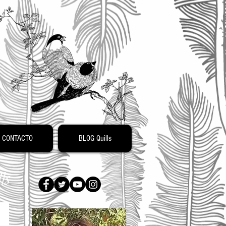
o
CONTACTO
BLOG Quills
ls