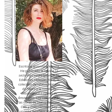
 a
Escritora, guionista, letrista.
He publicado la novela
La
secta del Cuerpo
(premio de
Ediciones Oblicuas 2019), la
colección de relatos
Hambre
de Pájaro
y la novela
Yo
desobedezco o cuento de
Ámsterdam
. Soy coautora de
las obras de teatro
Reservoir
Cats
y
Coleccionistas
. Soy
guionista del cómic
Virgo
y de