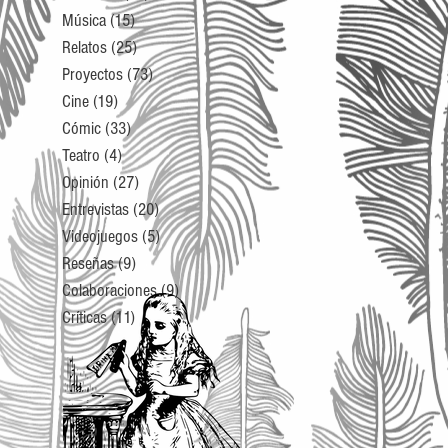
Música
(15)
15 entradas
Relatos
(25)
25 entradas
Proyectos
(73)
73 entradas
Cine
(19)
19 entradas
Cómic
(33)
33 entradas
Teatro
(4)
4 entradas
Opinión
(27)
27 entradas
Entrevistas
(20)
20 entradas
Videojuegos
(5)
5 entradas
Reseñas
(9)
9 entradas
Colaboraciones
(9)
9 entradas
Críticas
(11)
11 entradas