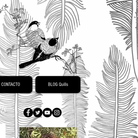
o
CONTACTO
BLOG Quills
ls