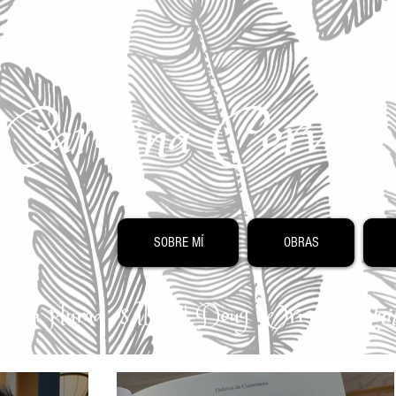
Carolina Corvill
SOBRE MÍ
OBRAS
 que la pluma os lleve" Doug Wright -
Quil