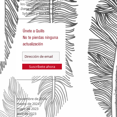
los cortometrajes
Dentro
y
Dame un Verso
. Letrista en
Sybiliam y Blacksleeves.
Únete a Quills
No te pierdas ninguna
actualización
Suscríbete ahora
noviembre de 2024
marzo de 2024
mayo de 2023
abril de 2023