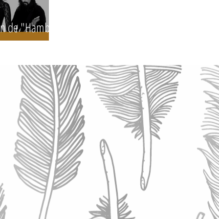
ón de "Hambre
leeves.