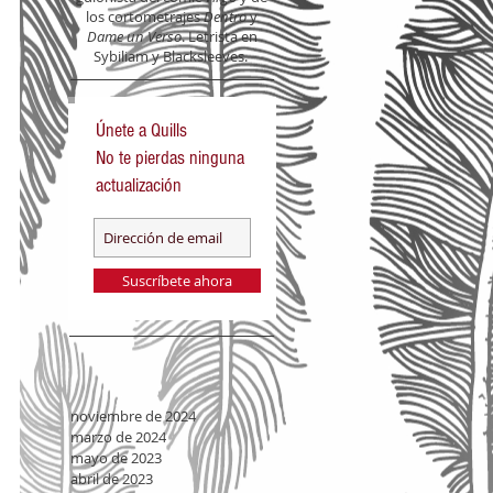
los cortometrajes
Dentro
y
Dame un Verso
. Letrista en
Sybiliam y Blacksleeves.
Únete a Quills
No te pierdas ninguna
.
actualización
ts"
Suscríbete ahora
noviembre de 2024
marzo de 2024
mayo de 2023
abril de 2023