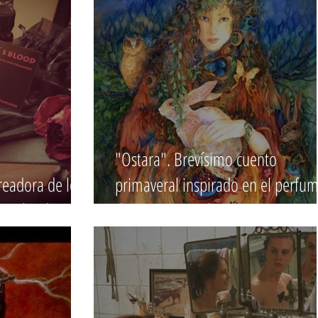
"Ostara". Brevísimo cuento
readora de los
primaveral inspirado en el perfu
's Blood
de Magenta's Blood.