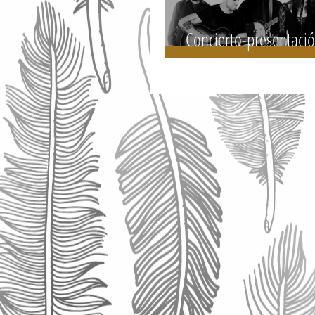
Concierto-presentaci
de Pájaro" con Blacks