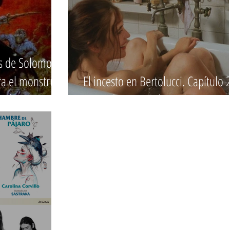
as de Solomon
ra el monstruo.
El incesto en Bertolucci. Capítulo 2
rtín
"Soñadores" o "The Holy Innocen