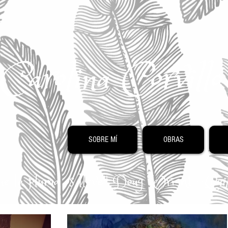
Carolina Corvill
SOBRE MÍ
OBRAS
 que la pluma os lleve" Doug Wright -
Quil