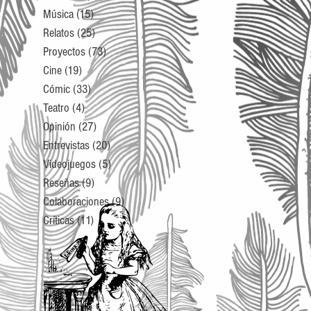
Música
(15)
15 entradas
Relatos
(25)
25 entradas
Proyectos
(73)
73 entradas
Cine
(19)
19 entradas
Cómic
(33)
33 entradas
Teatro
(4)
4 entradas
Opinión
(27)
27 entradas
Entrevistas
(20)
20 entradas
Videojuegos
(5)
5 entradas
Reseñas
(9)
9 entradas
Colaboraciones
(9)
9 entradas
Críticas
(11)
11 entradas