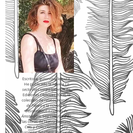
me
Escritora, guionista, letrista.
He publicado la novela
La
secta del Cuerpo
(premio de
Ediciones Oblicuas 2019), la
colección de relatos
Hambre
de Pájaro
y la novela
Yo
desobedezco o cuento de
Ámsterdam
. Soy coautora de
las obras de teatro
Reservoir
Cats
y
Coleccionistas
. Soy
guionista del cómic
Virgo
y de