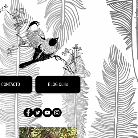
o
CONTACTO
BLOG Quills
ls