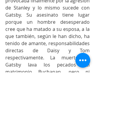
provocada finalmente por la agresión 
de Stanley y lo mismo sucede con 
Gatsby. Su asesinato tiene lugar 
porque un hombre desesperado 
cree que ha matado a su esposa, a la 
que también, según le han dicho, ha 
tenido de amante, responsabilidades 
directas de Daisy y Tom 
respectivamente. La muerte de 
Gatsby lava los pecados del 
matrimonio Buchanan, pero ni 
siquiera este mecanismo del Destino 
atenúa la sombra que su nombre 
proyecta.
Se ha dicho también que el Gran 
Gatsby es un personaje quijotesco. Al 
Quijote se le considera noble en su 
patetismo por encomendarse, entre 