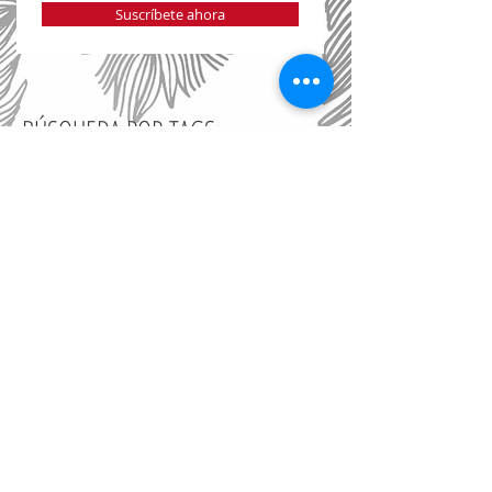
Suscríbete ahora
BÚSQUEDA POR TAGS:
#spring #springtime #cuento #primavera #ostara #tale #flowers #writing #photo #easter #marasaiz
2022
8 de marzo
Academia de Cine
Afrodita desenmascarada
Alber Vázquez
Anthony Patch
Arnie Roth
Aventura
Aviso del editor de Justine
Baz Luhrman
Bertolucci y el incesto
Bucarest
Cantares no autorizados del Reino de Nim
Caprice
Carolina Clemente
Carolina Corvillo
Carrère
Censura
Chloe Price
Cine independiente
Colt García
Comedia negra
Comixology
Concha Piquer
Copla
Cortos por crowdfunding
Cosmogonía de la luz y del invierno
Criaturas celestiales
Crítica
Crítica de la segunda parte de Life is Strange