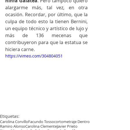
ninfa Galatea
. Pero tampoco quiero 
alargarme más, tal vez, en otra 
ocasión. Recordar, por último, que la 
culpa de todo esto la tienen Bernini, 
un equipo técnico y artístico de lujo y 
más de 136 mecenas que 
contribuyeron para que la estatua se 
hiciera carne.
https://vimeo.com/304804051
Etiquetas:
Carolina Corvillo
Facundo Tosso
cortometraje Dentro
Ramiro Alonso
Carolina Clemente
Javier Prieto