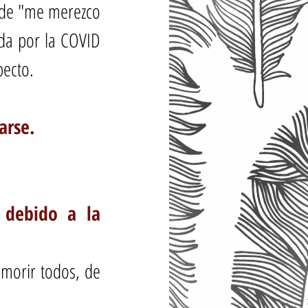
de "me merezco 
da por la COVID 
ecto. 
arse.
 debido a la 
morir todos, de 