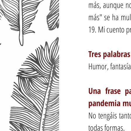
más, aunque no
más" se ha mult
19. Mi cuento p
Tres palabras
Humor, fantasía,
Una frase pa
pandemia mun
No tengáis tant
todas formas. 