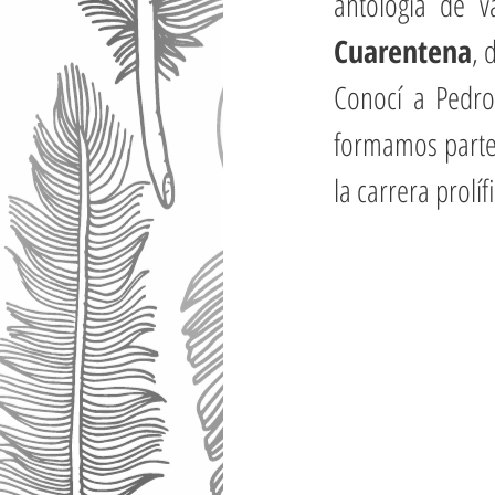
antología de v
Cuarentena
, 
Conocí a Pedro
formamos parte 
la carrera prolí