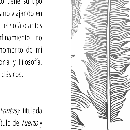
 tiene su tipo 
smo viajando en 
el sofá o antes 
finamiento no 
momento de mi 
ia y Filosofía, 
clásicos.
Fantasy
 titulada 
ítulo de 
Tuerto
 y 