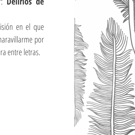
r: 
Delirios de 
sión en el que 
aravillarme por 
ra entre letras.