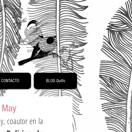
o
CONTACTO
BLOG Quills
. May
, coautor en la 