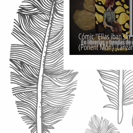
Cómic "Ellas iban sin
(Ponent Mon) ¡Lanzam
octubre!