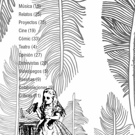
Música
(15)
15 entradas
Relatos
(25)
25 entradas
Proyectos
(73)
73 entradas
Cine
(19)
19 entradas
Cómic
(33)
33 entradas
Teatro
(4)
4 entradas
Opinión
(27)
27 entradas
Entrevistas
(20)
20 entradas
Videojuegos
(5)
5 entradas
Reseñas
(9)
9 entradas
Colaboraciones
(9)
9 entradas
Críticas
(11)
11 entradas