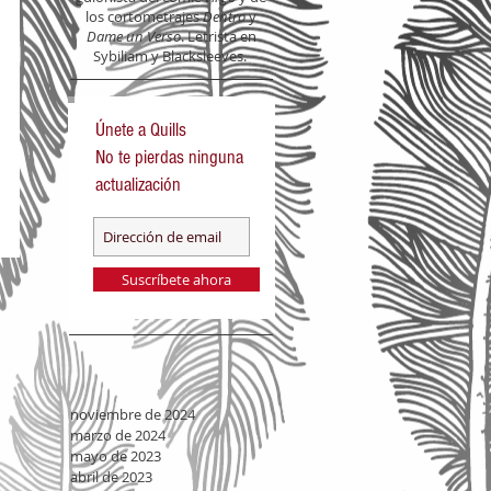
los cortometrajes
Dentro
y
Dame un Verso
. Letrista en
Sybiliam y Blacksleeves.
Únete a Quills
No te pierdas ninguna
actualización
Suscríbete ahora
noviembre de 2024
marzo de 2024
mayo de 2023
abril de 2023