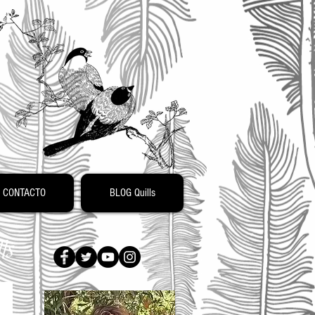
o
CONTACTO
BLOG Quills
ls