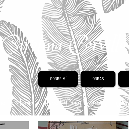
Carolina Corvill
SOBRE MÍ
OBRAS
 que la pluma os lleve" Doug Wright -
Quil