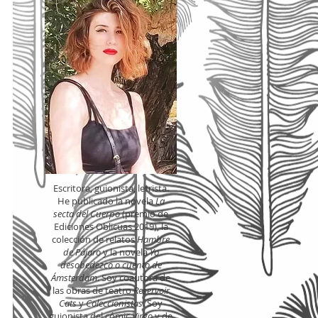
Escritora, guionista, letrista.
He publicado la novela
La
secta del Cuerpo
(premio de
Ediciones Oblicuas 2019), la
colección de relatos
Hambre
de Pájaro
y la novela
Yo
desobedezco o cuento de
Ámsterdam
. Soy coautora de
las obras de teatro
Reservoir
Cats
y
Coleccionistas
. Soy
guionista del cómic
Virgo
y de