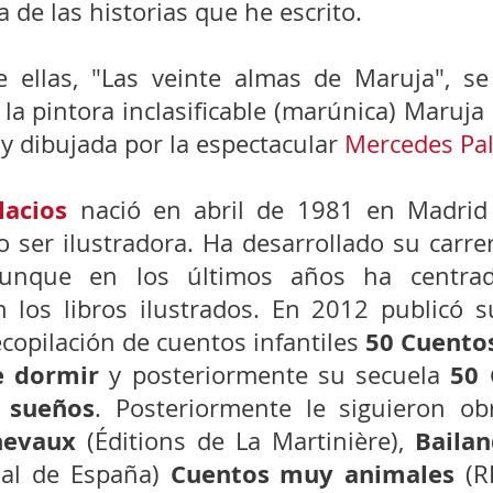
 de las historias que he escrito.
 ellas, "Las veinte almas de Maruja", se
 la pintora inclasificable (marúnica) Maruja 
 y dibujada por la espectacular 
Mercedes Pal
lacios
 nació en abril de 1981 en Madrid
ser ilustradora. Ha desarrollado su carrer
 aunque en los últimos años ha centrad
n los libros ilustrados. En 2012 publicó su
50 Cuentos
recopilación de cuentos infantiles 
e dormir
50 
 y posteriormente su secuela 
s sueños
. Posteriormente le siguieron o
hevaux
 Baila
 (Éditions de La Martinière),
 Cuentos muy animales
nal de España)
 (R