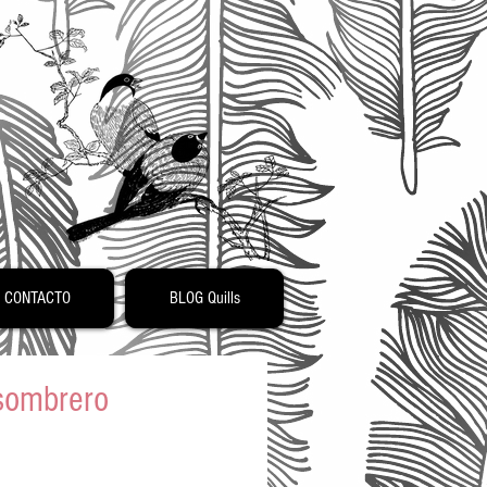
o
CONTACTO
BLOG Quills
 sombrero