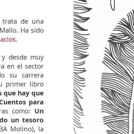
 trata de una 
Mallo. Ha sido 
acios
.
 y desde muy 
a en el sector 
o su carrera 
 primer libro 
 que hay que 
Cuentos para 
Un 
bras como: 
ndo un tesoro
BA Molino), la 