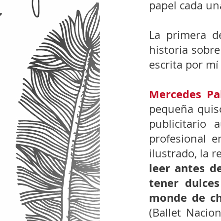
papel cada una
La primera de
historia sobre
escrita por mí
Mercedes Pa
pequeña quiso 
publicitario
profesional e
ilustrado, la 
leer antes d
tener dulce
monde de c
(Ballet Nacio