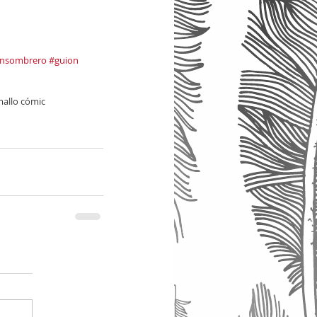
insombrero
#guion
allo cómic