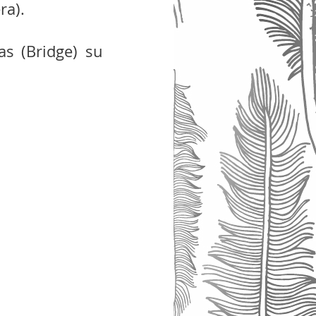
ra).  
s (Bridge) su 