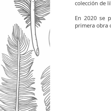
colección de li
En 2020 se p
primera obra 