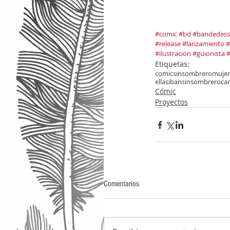
#comic
#bd
#bandedess
#release
#lanzamiento
#
#ilustracion
#guionista
#
Etiquetas:
comic
sinsombrero
mujer
ellasibansinsombrero
car
Cómic
Proyectos
Comentarios