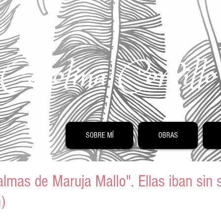
Carolina Corvill
SOBRE MÍ
OBRAS
almas de Maruja Mallo". Ellas iban sin
)