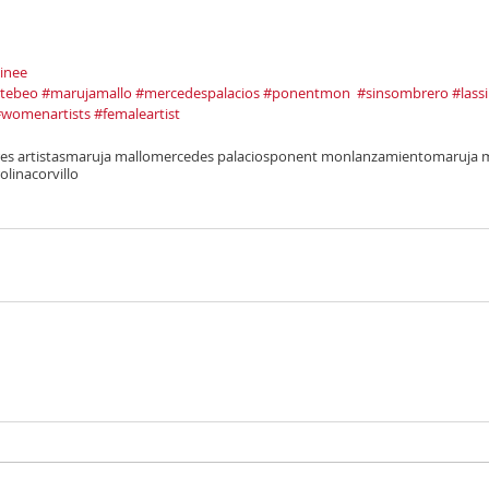
inee
tebeo
#marujamallo
#mercedespalacios
#ponentmon
#sinsombrero
#lass
womenartists
#femaleartist
es artistas
maruja mallo
mercedes palacios
ponent mon
lanzamiento
maruja m
olinacorvillo