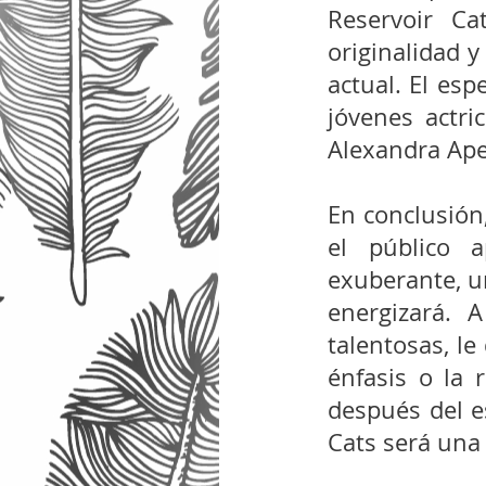
Reservoir Ca
originalidad y
actual. El esp
jóvenes actri
Alexandra Apet
En conclusión,
el público a
exuberante, un
energizará. A
talentosas, le
énfasis o la 
después del e
Cats será una 