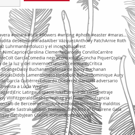
#spring #springtime #cuento #primavera #ostara #tale #flowers #writing #photo #easter #marasaiz
rodita desenmascarada
Alber Vázquez
Anthony Patch
Arnie Roth
az Luhrman
Bertolucci y el incesto
Bucarest
de Nim
Caprice
Carolina Clemente
Carolina Corvillo
Carrère
nte
Colt García
Comedia negra
Comixology
Concha Piquer
Copla
de la luz y del invierno
Criaturas celestiales
Crítica
s Strange
Daisy Buchanan
Defensa de Daisy Buchanan
éricas
Dido's Lament
Dinero tonto
Dole Babies
Dominique Aury
do García Gutiérrez
Eduardo Gutiérrez García
El adversario
trevista a Lucía Wegner
lagard)
Eric Latirgau
Espacio luke
Estreno de cortometraje
sy VIII
Fitzgerald
Fleabag
Fleabag y el feminismo
Francia
onzalo de Berceo
Hermenaute editorial
Hermosos y malditos
iones de Sastraka
Indian Poetess
Indie hasta el final
Irene Gala
to
Jay Gatsby
Jean Claude Romand
Jone Bengoa