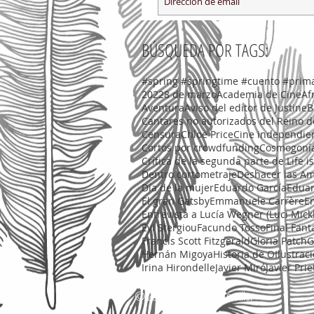
BÚSQUEDA POR TAGS:
2022
8 de marzo
Academia de Cine
Af
Aventura
Aviso del editor de Justine
B
Cantares no autorizados del Reino 
Censura
Chloe Price
Cine independie
Cortos por crowdfunding
Cosmogonía 
Crítica de la segunda parte de Life i
Dentro cortometraje
Deshacer las Am
Día de la mujer
Eduardo García
Eduar
El gran Gatsby
Emmanuele Carrère
En
Entrevista a Lucía Wegner (Luci Mick
Evi Stergiou
Facundo Tosso
Final Fanta
Francis Scott Fitzgerald
Gloria Patch
G
Hernán Migoya
Historia de O
Ilustrac
Irina Hirondelle
Javier Miró
Javier Prie
© 2026 por Carolina Corvillo.