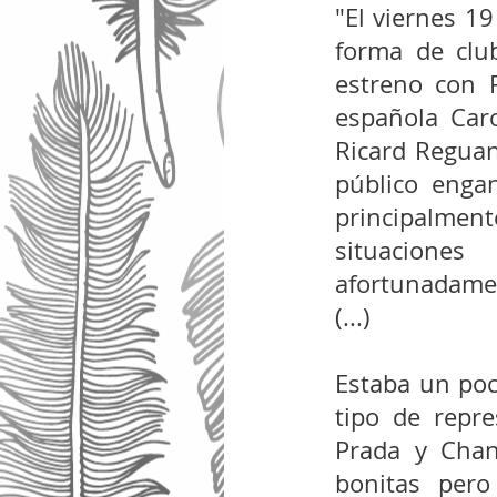
"El viernes 19
forma de club
estreno con R
española Caro
Ricard Reguant
público engan
principalmen
situaciones
afortunadamen
(...)
Estaba un poc
tipo de repre
Prada y Chann
bonitas pero