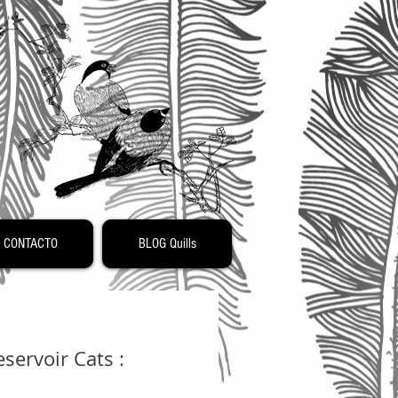
o
CONTACTO
BLOG Quills
servoir Cats :