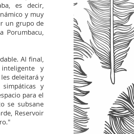
a, es decir, 
dinámico y muy 
or un grupo de 
la Porumbacu, 
ble. Al final, 
nteligente y 
es deleitará y 
 simpáticas y 
spacio para el 
to se subsane 
de, Reservoir 
ro."