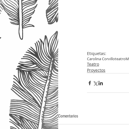
Etiquetas:
Carolina Corvillo
teatro
M
Teatro
Proyectos
Comentarios