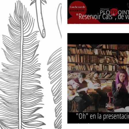
"Reservoir Cats", de 
en enero.
"Oh" en la presentac
de Pájaro"