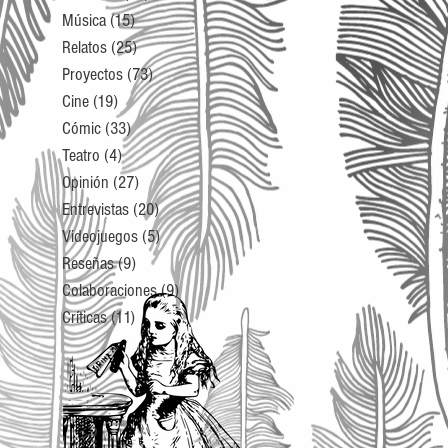
Música
(15)
15 entradas
Relatos
(25)
25 entradas
Proyectos
(73)
73 entradas
Cine
(19)
19 entradas
Cómic
(33)
33 entradas
Teatro
(4)
4 entradas
Opinión
(27)
27 entradas
Entrevistas
(20)
20 entradas
Videojuegos
(5)
5 entradas
Reseñas
(9)
9 entradas
Colaboraciones
(9)
9 entradas
Críticas
(11)
11 entradas