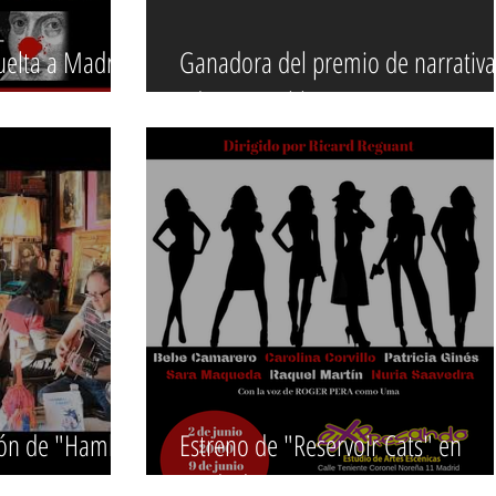
vuelta a Madrid
Ganadora del premio de narrativa
Ediciones Oblicuas 2019
ión de "Hambre
Estreno de "Reservoir Cats" en
Madrid.