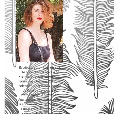
Escritora, guionista, letrista.
He publicado la novela
La
"
secta del Cuerpo
(premio de
Ediciones Oblicuas 2019), la
colección de relatos
Hambre
de Pájaro
y la novela
Yo
desobedezco o cuento de
Ámsterdam
. Soy coautora de
las obras de teatro
Reservoir
Cats
y
Coleccionistas
. Soy
guionista del cómic
Virgo
y de