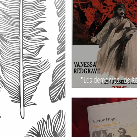
"Los demonios" de Ken
podcast El Sótano de