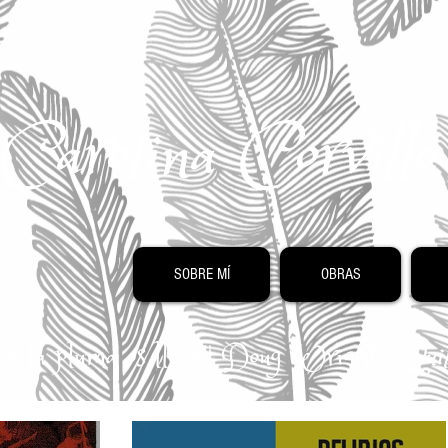
Carolina Corvill
SOBRE MÍ
OBRAS
 que la pluma os lleve" Doug Wright -
Quil