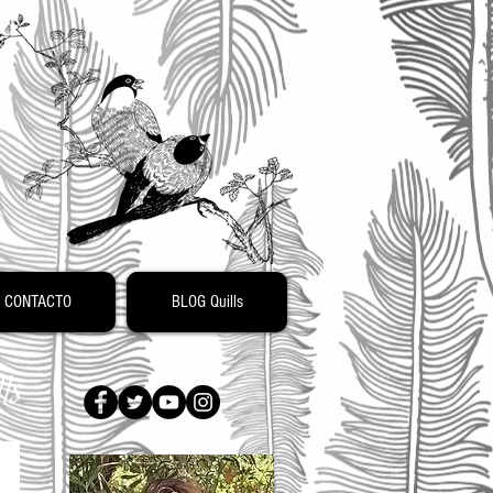
o
CONTACTO
BLOG Quills
ls