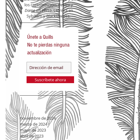
los cortometrajes
Dentro
y
Dame un Verso
. Letrista en
Sybiliam y Blacksleeves.
Únete a Quills
No te pierdas ninguna
actualización
Suscríbete ahora
noviembre de 2024
marzo de 2024
mayo de 2023
abril de 2023